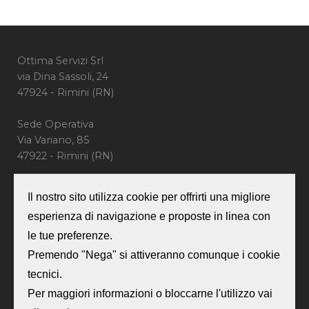
Ottima Servizi Srl
via Dina Sassoli, 24
47924 - Rimini (RN)
Sede Operativa
Via Variano, 85
47922 - Rimini (RN)
CONTATTI:
Il nostro sito utilizza cookie per offrirti una migliore
Tel: +39 0541 386190
esperienza di navigazione e proposte in linea con
Email: info@ottimaservizi.it
le tue preferenze.
Premendo "Nega" si attiveranno comunque i cookie
P.IVA 04335600401
Numero REA: RN-403118
tecnici.
Capitale Sociale: €5.000,00 i.v.
Per maggiori informazioni o bloccarne l'utilizzo vai